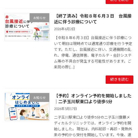
【終了済み】令和８年６月３日 台風接
お知らせ
近に伴う診療について
2026年6月2日
【令和８年６月３日】台風接近に伴う診療につ
いて 明日は現時点では通常通り診療を行う予定
です。ただし、台風接近に伴い、交通機関の乱
れ、停電、通信障害、電子カルテ・会計システ
ム等の不具合が発生する可能性があります。ご
来院の際 […]
続きを読む
【予約】オンライン予約を開始しました
お知らせ
｜二子玉川駅東口より徒歩5分
2026年5月17日
二子玉川駅東口より徒歩5分の二子玉川齋藤メ
ディカルクリニックでは、オンライン予約を開
始しました。 現在は、内科初診・再診・発熱外
来の予約から受付を開始しています。今後、運