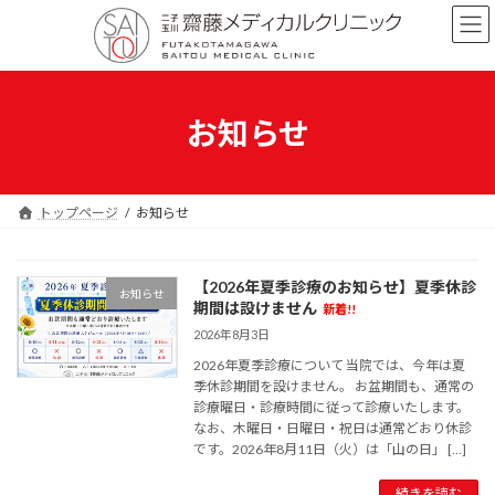
コ
ナ
ン
ビ
テ
ゲ
ン
ー
ツ
シ
へ
ョ
お知らせ
ス
ン
キ
に
ッ
移
プ
動
トップページ
お知らせ
【2026年夏季診療のお知らせ】夏季休診
お知らせ
期間は設けません
新着!!
2026年8月3日
2026年夏季診療について 当院では、今年は夏
季休診期間を設けません。 お盆期間も、通常の
診療曜日・診療時間に従って診療いたします。
なお、木曜日・日曜日・祝日は通常どおり休診
です。2026年8月11日（火）は「山の日」 […]
続きを読む