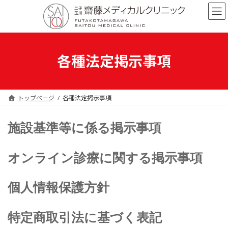
コ
ナ
ン
ビ
テ
ゲ
ン
ー
ツ
シ
へ
ョ
各種法定掲示事項
ス
ン
キ
に
ッ
移
プ
動
トップページ
各種法定掲示事項
施設基準等に係る掲示事項
オンライン診療に関する掲示事項
個人情報保護方針
特定商取引法に基づく表記