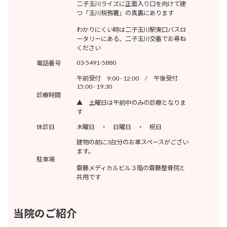
二子玉川ライズに正面入り口を向けて建
つ「玉川税務署」の真裏にあります
わかりにくい時は二子玉川駅東口バスロ
ータリーにある、二子玉川交番でお尋ね
ください
03-5491-5880
電話番号
午前受付 9:00 - 12:00 / 午後受付
15:00 - 19:30
診療時間
▲ 土曜日は午前中のみの診療となりま
す
休診日
木曜日 ・ 日曜日 ・ 祝日
建物の前に3台分のお車スペースがござい
ます。
駐車場
齋藤メディカルビル３階の齋藤整骨院と
共用です
当院のご紹介