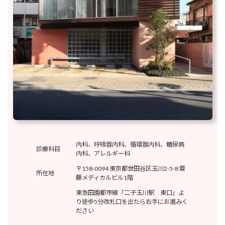
内科、呼吸器内科、循環器内科、糖尿病
診療科目
内科、アレルギー科
〒158-0094 東京都世田谷区玉川2-5-8 齋
所在地
藤メディカルビル1階
東急田園都市線「二子玉川駅 東口」よ
り徒歩5分改札口を出たら右手にお進みく
ださい