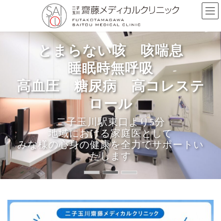
コ
ナ
ン
ビ
テ
ゲ
ン
ー
ツ
シ
とまらない咳 咳喘息
とまらない咳 咳喘息
とまらない咳 咳喘息
へ
ョ
ス
ン
睡眠時無呼吸
睡眠時無呼吸
睡眠時無呼吸
キ
に
高血圧 糖尿病 高コレステ
ッ
移
高血圧 糖尿病 高コレステ
高血圧 糖尿病 高コレステ
プ
動
ロール
ロール
ロール
二子玉川駅東口より5分
二子玉川駅東口より5分
二子玉川駅より5分
地域における家庭医として
地域の皆様の健康を全力でサポートいた
当院は働く世代の皆さまを応援するクリ
みな様の心身の健康を全力でサポートい
ニックです
します
たします