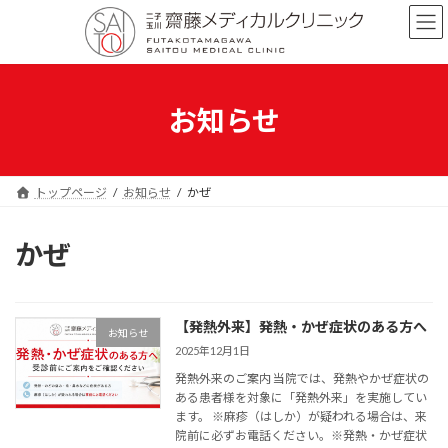
コ
ナ
ン
ビ
テ
ゲ
ン
ー
ツ
シ
へ
ョ
お知らせ
ス
ン
キ
に
ッ
移
プ
動
トップページ
お知らせ
かぜ
かぜ
【発熱外来】発熱・かぜ症状のある方へ
お知らせ
2025年12月1日
発熱外来のご案内 当院では、発熱やかぜ症状の
ある患者様を対象に「発熱外来」を実施してい
ます。 ※麻疹（はしか）が疑われる場合は、来
院前に必ずお電話ください。※発熱・かぜ症状